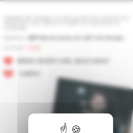
Capable de manger le triple jumbo du tommy’s en
moins de 5 min. Aime le crossfit en wod team le
vendredi
Diplôme :
BEP Bench press et CAP Curl biceps
Surnom :
Le K
BENCH, BICEPS CURL, BACK SQUAT
CARDIO