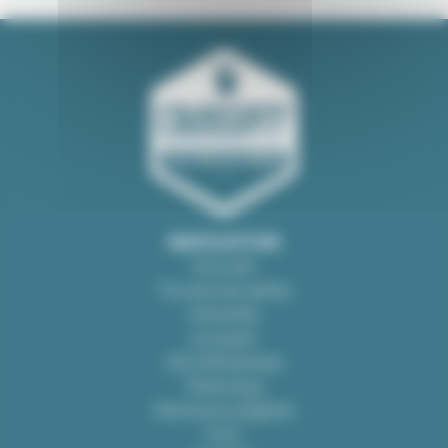
NAVIGATION
Accueil
Toutes les salles
Activités
La team
Lift & Business
Planning
Mentions légales
CGV