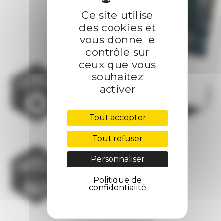
Ce site utilise
des cookies et
vous donne le
contrôle sur
JOHANN
ceux que vous
OWNER MANAGER
souhaitez
activer
Tout accepter
Tout refuser
Personnaliser
Politique de
confidentialité