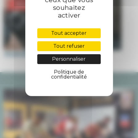
CROSSFIT GRAND ROND
souhaitez
activer
Tout accepter
Tout refuser
POUR EN SAVOIR PLUS
Personnaliser
Politique de
confidentialité
Lecteur
vidéo