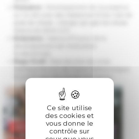
Puissance
: Développement de la puissance
sur le vélo avec des résistances fortes. Gain de
peak de vitesse : changer par gain de vitesse.
Séance de 45min à 1H.
Endurance
: Séance d’1h pour de le
développement de l’endurance
fondamentale.
Étape Profil
: Reproduction de route
mythique du tour de France. Séance longue
1h à 1H30 avec des cols de montagnes.
Ce site utilise
des cookies et
vous donne le
CROSSFIT MINIMES
contrôle sur
ceux que vous