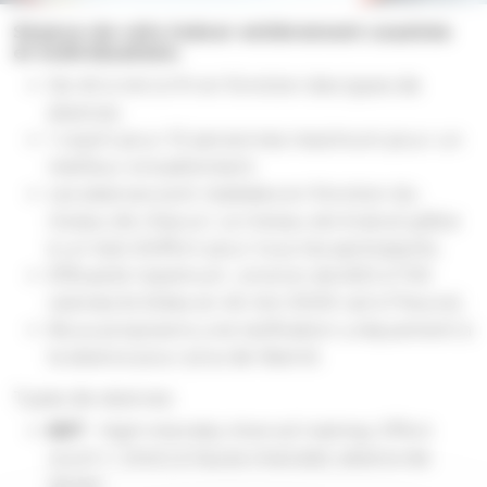
Séance de vélo indoor entièrement coachée
et individualisée.
De 45 à min à 1H en fonction des types de
séances.
1 coach pour 10 personnes maximum pour un
meilleur encadrement.
Les séances sont réalisées en fonction du
niveau de chacun. Le niveau est évalué grâce
à un test d’effort pour tous les participants.
Efficacité maximum : environ de 600 à 700
calories brûlées en 45 min (1000 cal à l’heure).
Nous proposons une tarification uniquement à
la séance pour plus de liberté.
Types de séances:
HIIT
: High intensity interval training. Effort
court (- 2min) à haute intensité, séance de
45min.