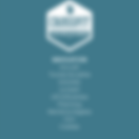
NAVIGATION
Accueil
Toutes les salles
Activités
La team
Lift & Business
Planning
Mentions légales
CGV
Cookies